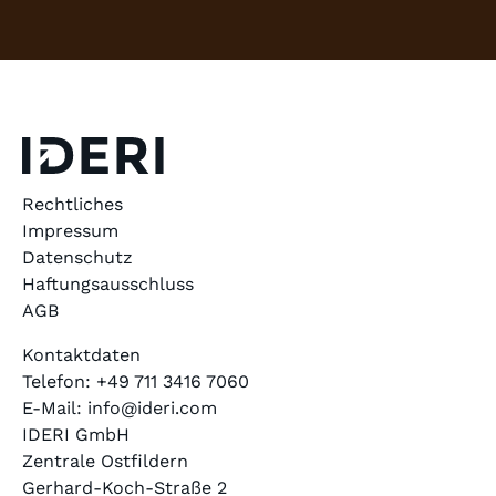
Rechtliches
Impressum
Datenschutz
Haftungsausschluss
AGB
Kontaktdaten
Telefon: +49 711 3416 7060
E-Mail: info@ideri.com
IDERI GmbH
Zentrale Ostfildern
Gerhard-Koch-Straße 2