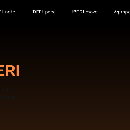
RI note
IDERI pace
IDERI move
À prop
ERI
 sommes
seau de
res