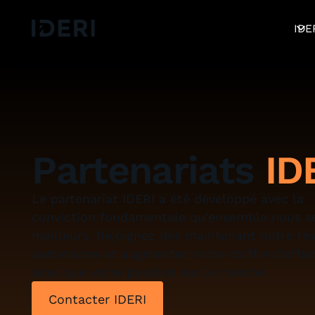
Déconnexion
Blog
Aide
DE
EN
FR
IDE
Partenariats
ID
Le partenariat IDERI a été développé avec la
conviction fondamentale qu’ensemble nous
meilleurs. Rejoignez dès maintenant notre ré
partenaires et augmentez votre chiffre d’affai
ainsi que votre position sur le marché
Contacter IDERI