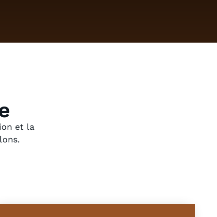
e
ion et la
lons.