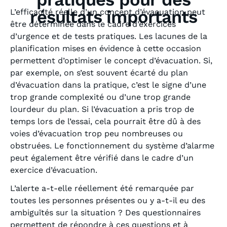
résultats importants
L’efficacité réelle d’un concept d’évacuation peut
être déterminée dans le cadre d’exercices
d’urgence et de tests pratiques. Les lacunes de la
planification mises en évidence à cette occasion
permettent d’optimiser le concept d’évacuation. Si,
par exemple, on s’est souvent écarté du plan
d’évacuation dans la pratique, c’est le signe d’une
trop grande complexité ou d’une trop grande
lourdeur du plan. Si l’évacuation a pris trop de
temps lors de l’essai, cela pourrait être dû à des
voies d’évacuation trop peu nombreuses ou
obstruées. Le fonctionnement du système d’alarme
peut également être vérifié dans le cadre d’un
exercice d’évacuation.
L’alerte a-t-elle réellement été remarquée par
toutes les personnes présentes ou y a-t-il eu des
ambiguïtés sur la situation ? Des questionnaires
permettent de répondre à ces questions et à