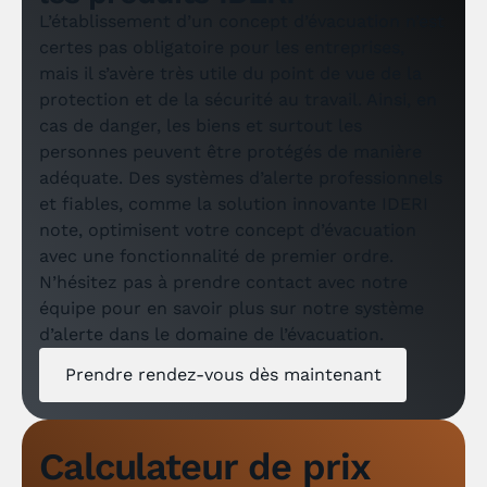
L’établissement d’un concept d’évacuation n’est
certes pas obligatoire pour les entreprises,
mais il s’avère très utile du point de vue de la
protection et de la sécurité au travail. Ainsi, en
cas de danger, les biens et surtout les
personnes peuvent être protégés de manière
adéquate. Des systèmes d’alerte professionnels
et fiables, comme la solution innovante IDERI
note, optimisent votre concept d’évacuation
avec une fonctionnalité de premier ordre.
N’hésitez pas à prendre contact avec notre
équipe pour en savoir plus sur notre système
d’alerte dans le domaine de l’évacuation.
Prendre rendez-vous dès maintenant
Calculateur de prix