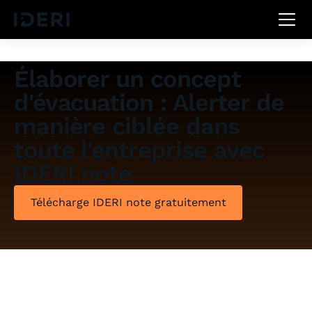
DE
EN
FR
Élaborer un concept
d'évacuation : Alerter de
manière ciblée dans
toute l'entreprise avec
IDERI note
Télécharge IDERI note gratuitement