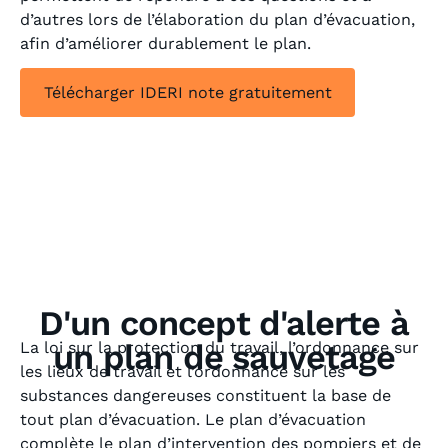
d’autres lors de l’élaboration du plan d’évacuation,
afin d’améliorer durablement le plan.
Télécharger IDERI note gratuitement
D'un concept d'alerte à
un plan de sauvetage
La loi sur la protection du travail, l’ordonnance sur
les lieux de travail et l’ordonnance sur les
substances dangereuses constituent la base de
tout plan d’évacuation. Le plan d’évacuation
complète le plan d’intervention des pompiers et de