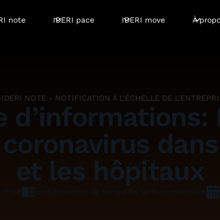
RI note
IDERI pace
IDERI move
À prop
IDERI NOTE - NOTIFICATION À L'ÉCHELLE DE L'ENTREPR
e d’informations: 
e coronavirus dans
et les hôpitaux
Octrue
undefined
min de temps de lecture minimum