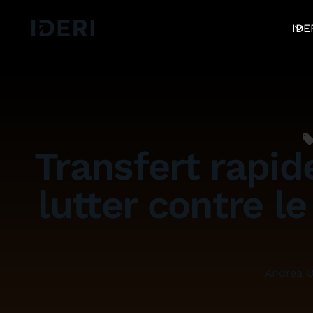
Déconnexion
Blog
Aide
DE
EN
FR
IDE
Transfert rapid
lutter contre l
Andrea 