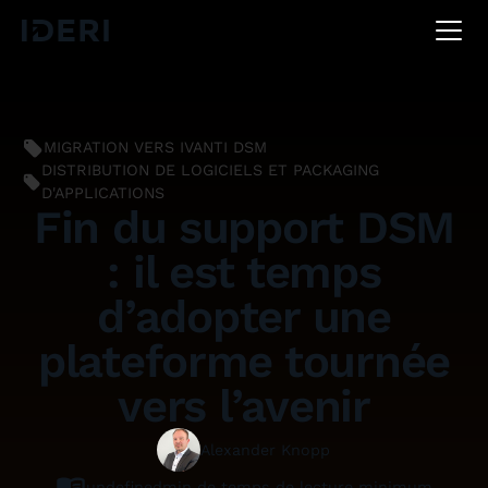
DE
EN
FR
MIGRATION VERS IVANTI DSM
DISTRIBUTION DE LOGICIELS ET PACKAGING
D'APPLICATIONS
Fin du support DSM
: il est temps
d’adopter une
plateforme tournée
vers l’avenir
Alexander Knopp
undefined
min de temps de lecture minimum