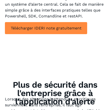
un système d’alerte central. Cela se fait de manière
simple grâce à des interfaces pratiques telles que
Powershell, SDK, Comandline et restAPI.
Télécharger IDERI note gratuitement
Plus de sécurité dans
l'entreprise grâce à
l'application d'alerte
Lorsque des situations inattendues et critiques
surviennent dans l’entreprise, il faut agir