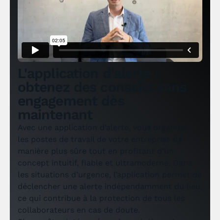
L'application d'alerte :
obtenez des conseils sans
engagement dès
maintenant
Avec une application d’alerte, vous organisez
les postes de travail de votre entreprise de
manière plus sûre tout en profitant d’un
concept intuitif, fiable et ultramoderne. Dans
les situations d’urgence, l’application permet de
déclencher une alerte indépendamment du lieu,
ce qui contribue à la protection de tous les
collaborateurs en cas de doute.