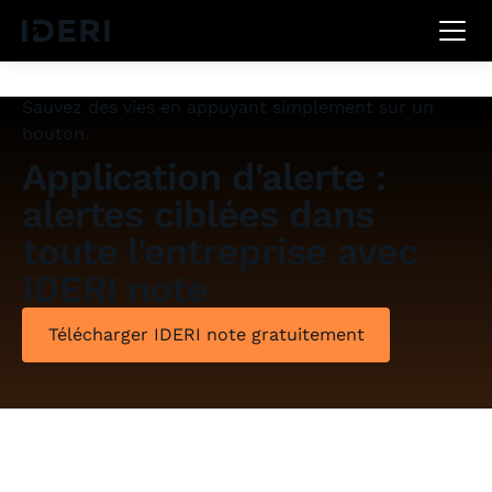
DE
EN
FR
Sauvez des vies en appuyant simplement sur un
bouton.
Application d'alerte :
alertes ciblées dans
toute l'entreprise avec
IDERI note
Télécharger IDERI note gratuitement