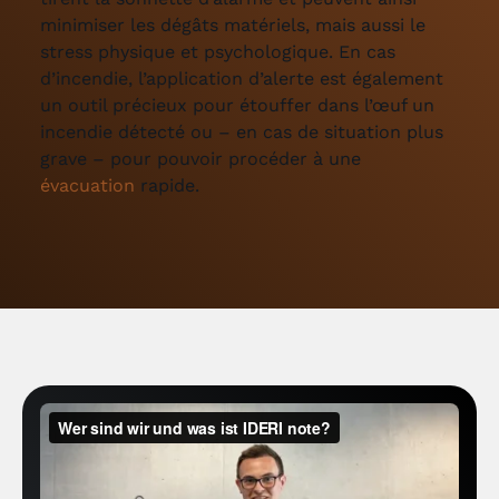
minimiser les dégâts matériels, mais aussi le
stress physique et psychologique. En cas
d’incendie, l’application d’alerte est également
un outil précieux pour étouffer dans l’œuf un
incendie détecté ou – en cas de situation plus
grave – pour pouvoir procéder à une
évacuation
rapide.