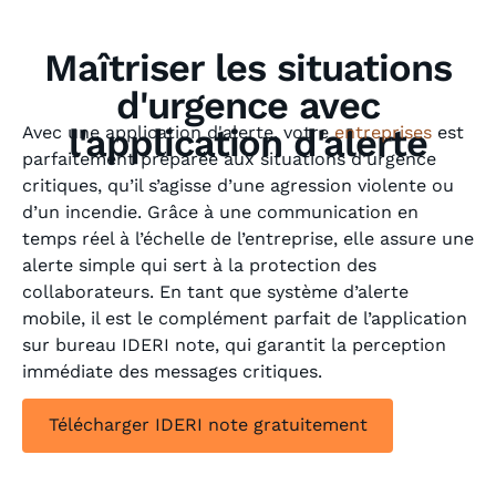
Maîtriser les situations
d'urgence avec
l'application d'alerte
Avec une application d'alerte, votre
entreprises
est
parfaitement préparée aux situations d’urgence
critiques, qu’il s’agisse d’une agression violente ou
d’un incendie. Grâce à une communication en
temps réel à l’échelle de l’entreprise, elle assure une
alerte simple qui sert à la protection des
collaborateurs. En tant que système d’alerte
mobile, il est le complément parfait de l’application
sur bureau IDERI note, qui garantit la perception
immédiate des messages critiques.
Télécharger IDERI note gratuitement