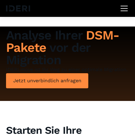
DE
EN
FR
Analyse Ihrer
DSM-
Pakete
vor der
Migration
IDERI move ist Ihr Weg zu einer optimale Migration.
Jetzt unverbindlich anfragen
Starten Sie Ihre