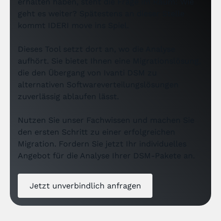
erhalten haben, steht die Frage im Raum: Wie
geht es weiter? Spätestens an dieser Stelle
kommt IDERI move ins Spiel.
Dieses Tool setzt dort an, wo die Analyse
aufhört. Sie bietet Ihnen eine Migrationslösung,
die den Übergang von Ivanti DSM zu
alternativen Softwareverteilungslösungen
zuverlässig ablaufen lässt.
Nutzen Sie unser Fachwissen und machen Sie
den ersten Schritt zu einer erfolgreichen
Migration. Fordern Sie jetzt Ihr individuelles
Angebot für die Analyse Ihrer DSM-Pakete an.
Jetzt unverbindlich anfragen