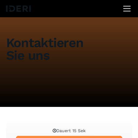
DE
EN
FR
Kontaktieren
Sie uns
Haben Sie Fragen, Anregungen oder benötigen Sie
Unterstützung? Füllen Sie einfach das
untenstehende Formular aus und wir melden uns
schnellstmöglich bei Ihnen.