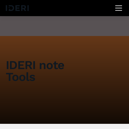
DE
EN
FR
IDERI note
Tools
Eine Sammlung nützlicher Tools für IDERI note
IDERI note kostenfrei herunterladen