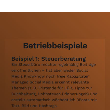
Betriebbeispiele
Beispiel 1: Steuerberatung
Ein Steuerbüro möchte regelmäßig Beiträge
veröffentlichen – hat aber weder Social
Media Know-how noch freie Kapazitäten.
Managed Social Media erkennt relevante
Themen (z. B. Fristende für EÜR, Tipps zur
Buchhaltung, Lohnsteuer-Erinnerungen) und
erstellt automatisch wöchentlich 3Posts mit
Text, Bild und Hashtags.