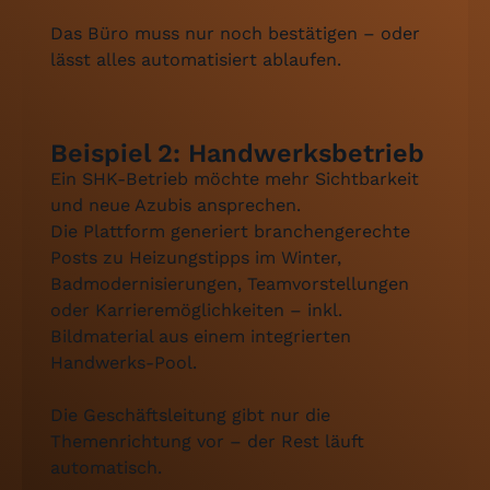
Das Büro muss nur noch bestätigen – oder
lässt alles automatisiert ablaufen.
Beispiel 2: Handwerksbetrieb
Ein SHK-Betrieb möchte mehr Sichtbarkeit
und neue Azubis ansprechen.
Die Plattform generiert branchengerechte
Posts zu Heizungstipps im Winter,
Badmodernisierungen, Teamvorstellungen
oder Karrieremöglichkeiten – inkl.
Bildmaterial aus einem integrierten
Handwerks-Pool.
Die Geschäftsleitung gibt nur die
Themenrichtung vor – der Rest läuft
automatisch.