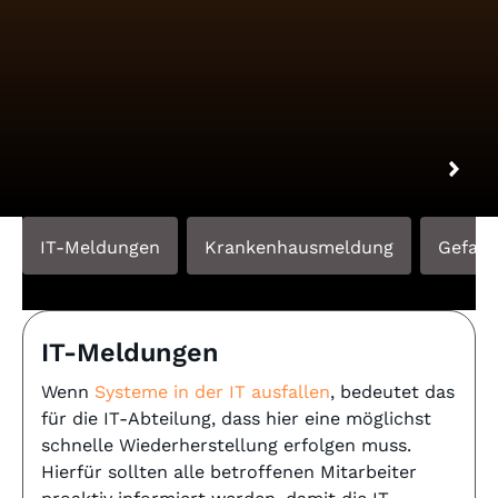
IDERI note kostenfrei herunterladen
IT-Meldungen
Krankenhausmeldung
Gefah
IT-Meldungen
Wenn
Systeme in der IT ausfallen
, bedeutet das
für die IT-Abteilung, dass hier eine möglichst
schnelle Wiederherstellung erfolgen muss.
Hierfür sollten alle betroffenen Mitarbeiter