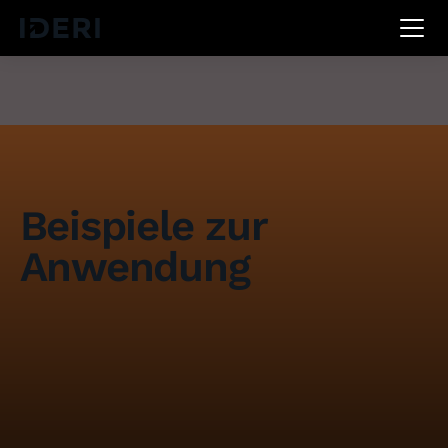
DE
EN
FR
Beispiele zur
Anwendung
Mithilfe von IDERI note können Informationen,
Warnungen oder Alarme für verschiedenste
Situationen erstellt werden. Dabei lernen auch wir
von unseren Kunden stets über neue
Einsatzszenarien dazu. Um sich IDERI note sich
besser vorstellen zu können, möchten wir Ihnen ein
paar Beispiele aufzeigen: