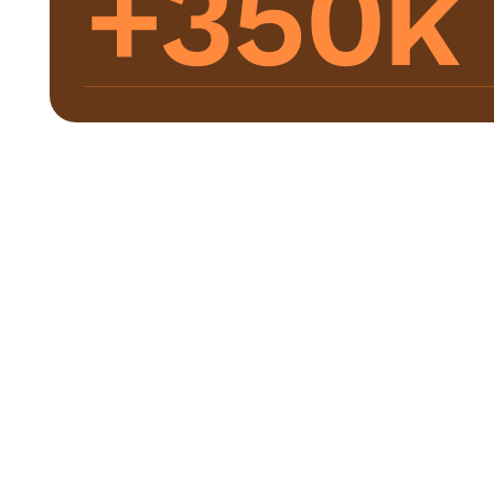
+350k