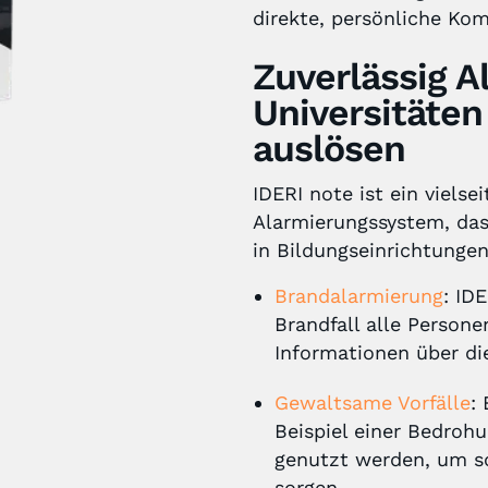
direkte, persönliche Ko
Zuverlässig A
Universitäte
auslösen
IDERI note ist ein viels
Alarmierungssystem, das 
in Bildungseinrichtungen
Brandalarmierung
: ID
Brandfall alle Person
Informationen über die
Gewaltsame Vorfälle
:
Beispiel einer Bedro
genutzt werden, um so
sorgen.