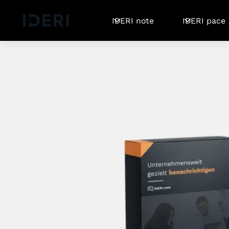
Log out
Blog
Hilfe
DE
EN
FR
IDERI note
IDERI pace