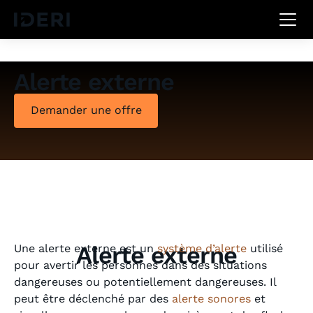
DE
EN
FR
Alerte externe
Demander une offre
Alerte externe
Une alerte externe est un
système d’alerte
utilisé
pour avertir les personnes dans des situations
dangereuses ou potentiellement dangereuses. Il
peut être déclenché par des
alerte sonores
et