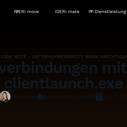
IDERI move
IDERI mate
IT-Dienstleistung
IDERI NOTE - UNTERNEHMENSWEITE BENACHRICHTIGU
verbindungen mit
clientlaunch.exe
undefined
min Lesezeit
July 7, 201
Annika Kopp