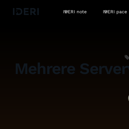
Log out
Blog
Hilfe
DE
EN
FR
IDERI note
IDERI pace
Mehrere Server