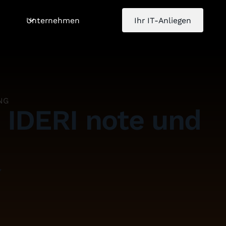
Unternehmen
Ihr IT-Anliegen
NG
 IDERI note und
7