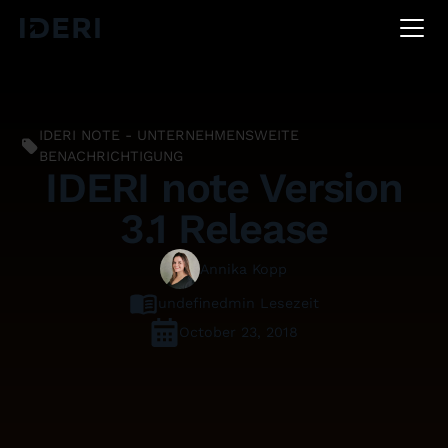
DE
EN
FR
IDERI NOTE - UNTERNEHMENSWEITE
BENACHRICHTIGUNG
IDERI note Version
3.1 Release
Annika Kopp
undefined
min Lesezeit
October 23, 2018