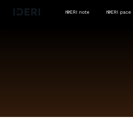
Log out
Blog
Hilfe
DE
EN
FR
IDERI note
IDERI pace