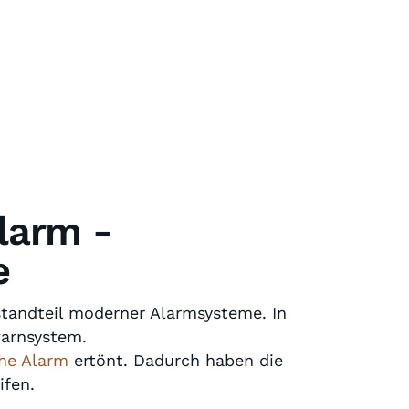
larm -
e
standteil moderner Alarmsysteme. In
warnsystem.
che Alarm
ertönt. Dadurch haben die
ifen.