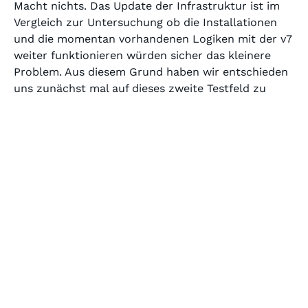
Macht nichts. Das Update der Infrastruktur ist im
Vergleich zur Untersuchung ob die Installationen
und die momentan vorhandenen Logiken mit der v7
weiter funktionieren würden sicher das kleinere
Problem. Aus diesem Grund haben wir entschieden
uns zunächst mal auf dieses zweite Testfeld zu
konzentrieren.
Diese Erfahrungsberichte veröffentliche ich in
einem zweiten Teil…
Alexander Knopp
Alexander Knopp ist
Projektleiter
,
Lead Architect
und
Entwickler
mit rund 30 Jahren Erfahrung im
Umfeld von
Softwareverteilung
sowie
Client- und
Endpoint-Management
. Seine berufliche Laufbahn
begann 1996 in der
Produktentwicklung
von