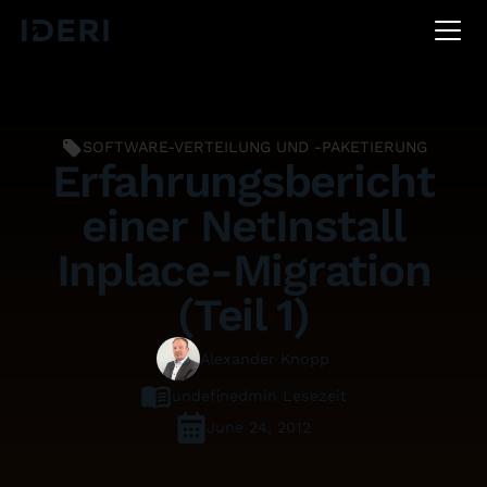
DE
EN
FR
SOFTWARE-VERTEILUNG UND -PAKETIERUNG
Erfahrungsbericht
einer NetInstall
Inplace-Migration
(Teil 1)
Alexander Knopp
undefined
min Lesezeit
June 24, 2012