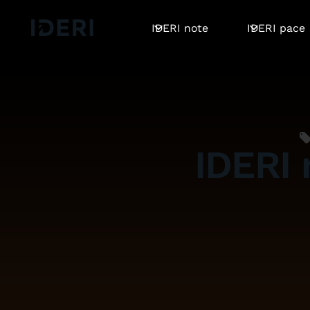
Log out
Blog
Hilfe
DE
EN
FR
IDERI note
IDERI pace
IDERI 