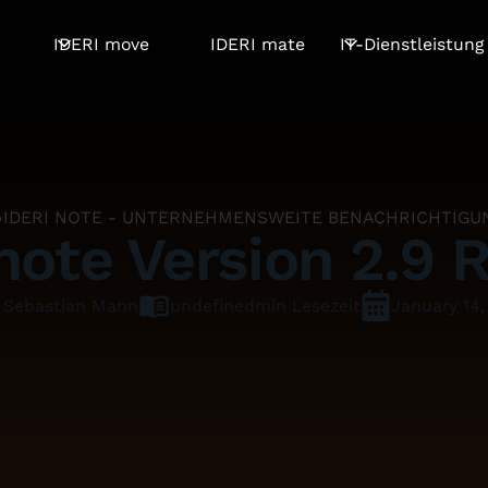
IDERI move
IDERI mate
IT-Dienstleistung
IDERI NOTE - UNTERNEHMENSWEITE BENACHRICHTIGU
note Version 2.9 
Sebastian Mann
undefined
min Lesezeit
January 14,