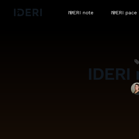
Log out
Blog
Hilfe
DE
EN
FR
IDERI note
IDERI pace
IDERI 