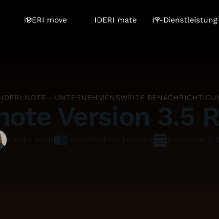
IDERI move
IDERI mate
IT-Dienstleistung
IDERI NOTE - UNTERNEHMENSWEITE BENACHRICHTIGU
note Version 3.5 
undefined
min Lesezeit
December 7, 
Annika Kopp