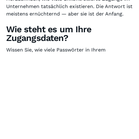
Unternehmen tatsächlich existieren. Die Antwort ist
meistens ernüchternd — aber sie ist der Anfang.
Wie steht es um Ihre
Zugangsdaten?
Wissen Sie, wie viele Passwörter in Ihrem
Unternehmen wiederverwendet werden? Oder wie
viele Zugänge ehemaliger Mitarbeiter noch aktiv
sind? In einem kostenlosen 30-Minuten-
Strategiegespräch analysieren wir gemeinsam, wie
Ihr Unternehmen Zugangsdaten heute verwaltet —
und wo die kritischsten Lücken liegen. Ehrliche
Einschätzung, konkrete Empfehlungen, kein
Verkaufsdruck.
Als zertifizierter
Keeper Security
-Partner
implementieren wir Passwort-Management als
Managed Service — von der Einführung über die