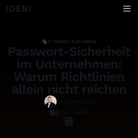
DE
EN
FR
IT DIENSTLEISTUNGEN
Passwort-Sicherheit
im Unternehmen:
Warum Richtlinien
allein nicht reichen
Adrian Pawliczuk
1
min Lesezeit