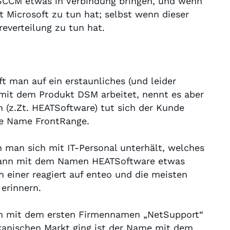
 SCCM etwas in Verbindung bringen, und wenn
t Microsoft zu tun hat; selbst wenn dieser
everteilung zu tun hat.
 man auf ein erstaunliches (und leider
mit dem Produkt DSM arbeitet, nennt es aber
n (z.Zt. HEATSoftware) tut sich der Kunde
ige Name FrontRange.
 man sich mit IT-Personal unterhält, welches
r kann mit dem Namen HEATSoftware etwas
 einer reagiert auf enteo und die meisten
erinnern.
em mit dem ersten Firmennamen „NetSupport“
kanischen Markt ging ist der Name mit dem