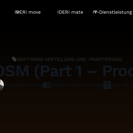
IDERI move
IDERI mate
IT-Dienstleistung
SOFTWARE-VERTEILUNG UND -PAKETIERUNG
SM (Part 1 – Pr
undefined
min Lesezeit
July 29, 
Alexander Knopp