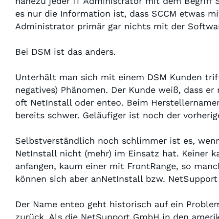
nahezu jeder IT Administrator mit dem Begriff
es nur die Information ist, dass SCCM etwas mi
Administrator primär gar nichts mit der Softwar
Bei DSM ist das anders.
Unterhält man sich mit einem DSM Kunden trifft
negatives) Phänomen. Der Kunde weiß, dass er 
oft NetInstall oder enteo. Beim Herstellername
bereits schwer. Geläufiger ist noch der vorher
Selbstverständlich noch schlimmer ist es, wenn
NetInstall nicht (mehr) im Einsatz hat. Keine
anfangen, kaum einer mit FrontRange, so manch
können sich aber anNetInstall bzw. NetSupport 
Der Name enteo geht historisch auf ein Probl
zurück. Als die NetSupport GmbH in den ameri