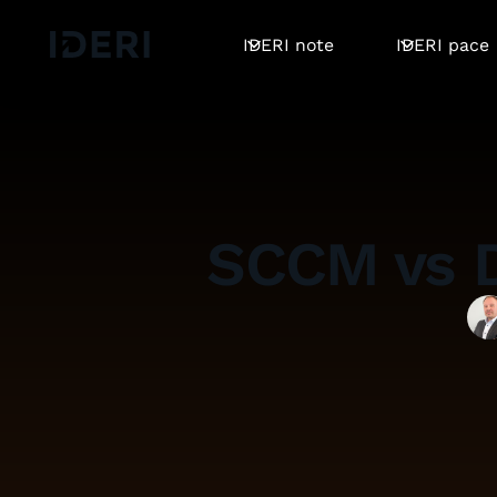
Log out
Blog
Hilfe
DE
EN
FR
IDERI note
IDERI pace
SCCM vs D